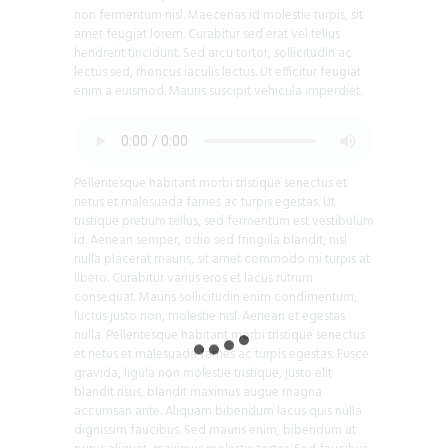
non fermentum nisl. Maecenas id molestie turpis, sit
amet feugiat lorem. Curabitur sed erat vel tellus
hendrerit tincidunt. Sed arcu tortor, sollicitudin ac
lectus sed, rhoncus iaculis lectus. Ut efficitur feugiat
enim a euismod. Mauris suscipit vehicula imperdiet.
Pellentesque habitant morbi tristique senectus et
netus et malesuada fames ac turpis egestas. Ut
tristique pretium tellus, sed fermentum est vestibulum
id. Aenean semper, odio sed fringilla blandit, nisl
nulla placerat mauris, sit amet commodo mi turpis at
libero. Curabitur varius eros et lacus rutrum
consequat. Mauris sollicitudin enim condimentum,
luctus justo non, molestie nisl. Aenean et egestas
nulla. Pellentesque habitant morbi tristique senectus
et netus et malesuada fames ac turpis egestas. Fusce
gravida, ligula non molestie tristique, justo elit
blandit risus, blandit maximus augue magna
accumsan ante. Aliquam bibendum lacus quis nulla
dignissim faucibus. Sed mauris enim, bibendum at