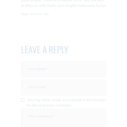
purus aliquet, maximus molestie tortor. Sed faucibus
et tellus eu sollicitudin. Sed fringilla malesuada luctus.
Tags:
horizon
,
net
LEAVE A REPLY
Save my name, email, and website in this browser
for the next time I comment.