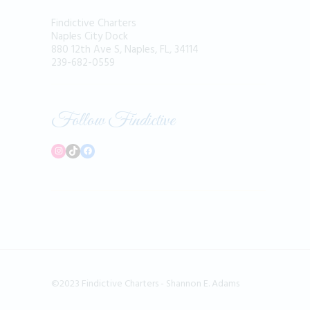
Findictive Charters
Naples City Dock
880 12th Ave S, Naples, FL, 34114
239-682-0559
Follow Findictive
Instagram
TikTok
Facebook
©2023 Findictive Charters - Shannon E. Adams