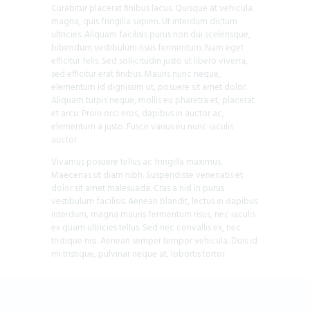
Curabitur placerat finibus lacus. Quisque at vehicula
magna, quis fringilla sapien. Ut interdum dictum
ultricies. Aliquam facilisis purus non dui scelerisque,
bibendum vestibulum risus fermentum. Nam eget
efficitur felis. Sed sollicitudin justo ut libero viverra,
sed efficitur erat finibus. Mauris nunc neque,
elementum id dignissim ut, posuere sit amet dolor.
Aliquam turpis neque, mollis eu pharetra et, placerat
et arcu. Proin orci eros, dapibus in auctor ac,
elementum a justo. Fusce varius eu nunc iaculis
auctor.
Vivamus posuere tellus ac fringilla maximus.
Maecenas ut diam nibh. Suspendisse venenatis et
dolor sit amet malesuada. Cras a nisl in purus
vestibulum facilisis. Aenean blandit, lectus in dapibus
interdum, magna mauris fermentum risus, nec iaculis
ex quam ultricies tellus. Sed nec convallis ex, nec
tristique nisi. Aenean semper tempor vehicula. Duis id
mi tristique, pulvinar neque at, lobortis tortor.