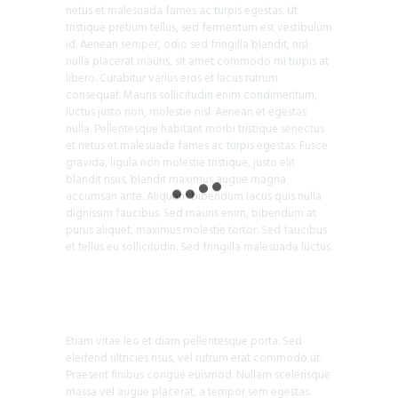
netus et malesuada fames ac turpis egestas. Ut
tristique pretium tellus, sed fermentum est vestibulum
id. Aenean semper, odio sed fringilla blandit, nisl
nulla placerat mauris, sit amet commodo mi turpis at
libero. Curabitur varius eros et lacus rutrum
consequat. Mauris sollicitudin enim condimentum,
luctus justo non, molestie nisl. Aenean et egestas
nulla. Pellentesque habitant morbi tristique senectus
et netus et malesuada fames ac turpis egestas. Fusce
gravida, ligula non molestie tristique, justo elit
blandit risus, blandit maximus augue magna
accumsan ante. Aliquam bibendum lacus quis nulla
dignissim faucibus. Sed mauris enim, bibendum at
purus aliquet, maximus molestie tortor. Sed faucibus
et tellus eu sollicitudin. Sed fringilla malesuada luctus.
Etiam vitae leo et diam pellentesque porta. Sed
eleifend ultricies risus, vel rutrum erat commodo ut.
Praesent finibus congue euismod. Nullam scelerisque
massa vel augue placerat, a tempor sem egestas.